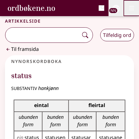
, Bokmålsordboka og N
ordbøkene.no
Nettsi
NN
Men
Gå til hovudinnhald
Tilgjenge
Bokmålsordboka og Nynorskordboka
Artikkelside
Tilfeldig ord
Til framsida
Nynorskordboka
status
substantiv
hankjønn
Bøyningstabell for dette substantivet
eintal
fleirtal
ubunden
bunden
ubunden
bunden
form
form
form
form
ein
status
statusen
statusar
statusane