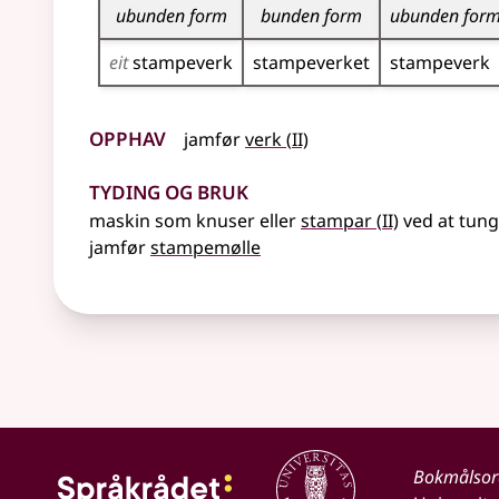
ubunden form
bunden form
ubunden for
eit
stampeverk
stampeverket
stampeverk
Opphav
2
jamfør
verk
(
II)
Tyding og bruk
2
maskin som knuser eller
stampar
(
II)
ved at tunge
jamfør
stampemølle
Bokmålso