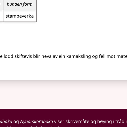
m
bunden form
stampeverka
 lodd skiftevis blir heva av ein kamaksling og fell mot mate
rdboka
og
Nynorskordboka
viser skrivemåte og bøying i tråd