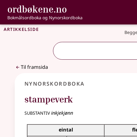
, Bokmålsordbo
ordbøkene.no
Gå til hovudinnhald
Tilgjenge
Bokmålsordboka og Nynorskordboka
Artikkelside
Begge
Til framsida
Nynorskordboka
stampeverk
substantiv
inkjekjønn
Bøyningstabell for dette substantivet
eintal
fl