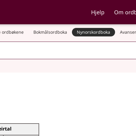
ka og Nynorskordboka
Hjelp
Om ord
 ordbøkene
Bokmålsordboka
Nynorskordboka
Avanser
eirtal