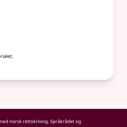
rialet
;
 med norsk rettskriving. Språkrådet og