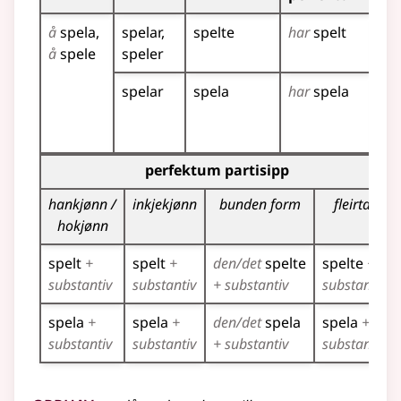
å
spela
spelar
spelte
har
spelt
sp
å
spele
speler
spelar
spela
har
spela
sp
sp
sp
Bøyningstabell for dette verbet (partisippformer)
perfektum partisipp
hankjønn /
inkjekjønn
bunden form
fleirtal
hokjønn
spelt
+
spelt
+
den/det
spelte
spelte
+
substantiv
substantiv
+ substantiv
substantiv
spela
+
spela
+
den/det
spela
spela
+
substantiv
substantiv
+ substantiv
substantiv