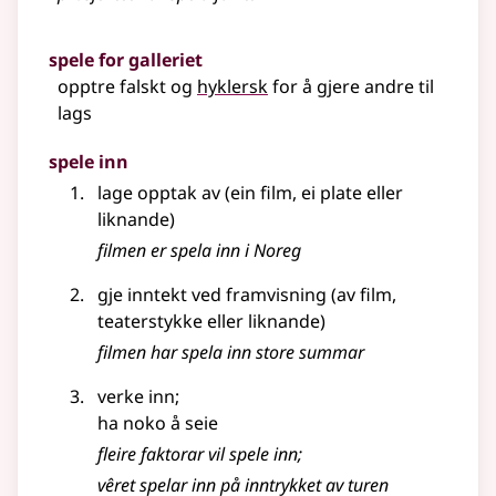
spele for galleriet
opptre falskt og
hyklersk
for å gjere andre til
lags
spele inn
lage opptak av (ein film, ei plate eller
liknande)
filmen er spela inn i Noreg
gje inntekt ved framvisning (av film,
teaterstykke eller liknande)
filmen har spela inn store summar
verke inn
;
ha noko å seie
fleire faktorar vil spele inn
;
vêret spelar inn på inntrykket av turen