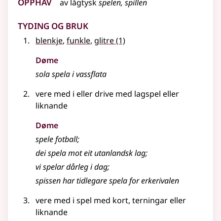
Opphav
av
lågtysk
spelen, spillen
Tyding og bruk
blenkje
,
funkle
,
glitre
(1)
Døme
sola spela i vassflata
vere med i eller drive med lagspel
eller
liknande
Døme
spele fotball
;
dei spela mot eit utanlandsk lag
;
vi spelar dårleg i dag
;
spissen har tidlegare spela for erkerivalen
vere med i spel med kort, terningar eller
liknande