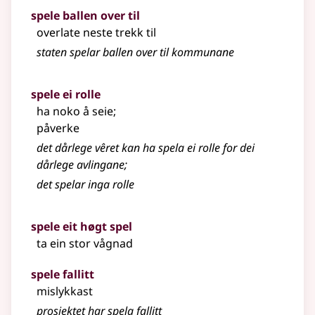
spele ballen over til
overlate neste trekk til
staten spelar ballen over til kommunane
spele ei rolle
ha noko å seie
;
påverke
det dårlege vêret kan ha spela ei rolle for dei
dårlege avlingane
;
det spelar inga rolle
spele eit høgt spel
ta ein stor vågnad
spele fallitt
mislykkast
prosjektet har spela fallitt