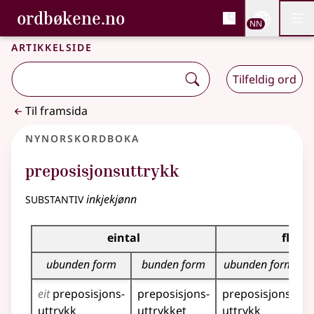
, Bokmålsordboka og N
ordbøkene.no
Nettsi
NN
Men
Gå til hovudinnhald
Tilgjenge
Bokmålsordboka og Nynorskordboka
Artikkelside
Tilfeldig ord
Til framsida
Nynorskordboka
preposisjonsuttrykk
substantiv
inkjekjønn
Bøyningstabell for dette substantivet
eintal
fleirt
ubunden form
bunden form
ubunden form
eit
preposisjons­
preposisjons­
preposisjons­
p
uttrykk
uttrykket
uttrykk
u