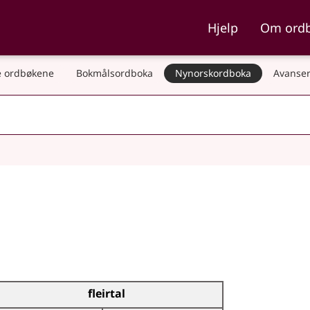
ka og Nynorskordboka
Hjelp
Om ord
 ordbøkene
Bokmålsordboka
Nynorskordboka
Avanser
fleirtal