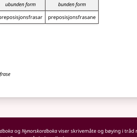
ubunden form
bunden form
preposisjons­frasar
preposisjons­frasane
sfrase
rdboka
og
Nynorskordboka
viser skrivemåte og bøying i tråd