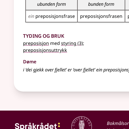
ubunden form
bunden form
ein
preposisjons­frase
preposisjons­frasen
Tyding og bruk
preposisjon
med
styring
(3)
;
preposisjonsuttrykk
Døme
i ‘dei gjekk over fjellet’ er ‘over fjellet’ ein preposisjon
Bokmålso