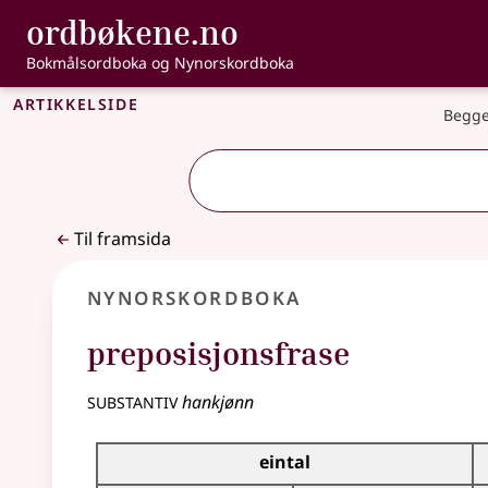
, Bokmålsordbo
ordbøkene.no
Gå til hovudinnhald
Tilgjenge
Bokmålsordboka og Nynorskordboka
Artikkelside
Begge
Til framsida
Nynorskordboka
preposisjonsfrase
substantiv
hankjønn
Bøyningstabell for dette substantivet
eintal