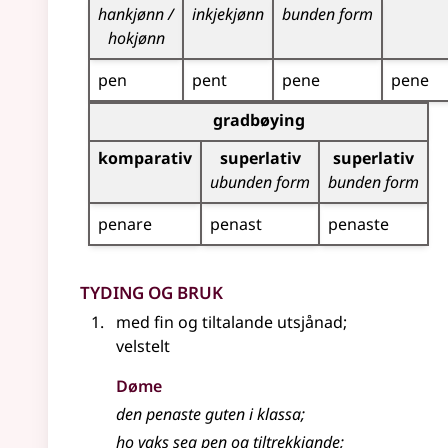
hankjønn /
inkjekjønn
bunden form
hokjønn
pen
pent
pene
pene
Bøyningstabell for dette adjektivet (gradbøynin
gradbøying
komparativ
superlativ
superlativ
ubunden form
bunden form
penare
penast
penaste
Tyding og bruk
med fin og tiltalande utsjånad
;
velstelt
Døme
den penaste guten i klassa
;
ho vaks seg pen og tiltrekkjande
;