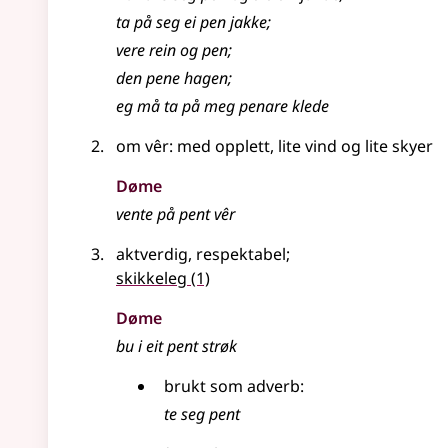
ta på seg ei pen jakke
;
vere rein og pen
;
den pene hagen
;
eg må ta på meg penare klede
om vêr: med opplett, lite vind og lite skyer
Døme
vente på pent vêr
aktverdig, respektabel
;
skikkeleg
(1)
Døme
bu i eit pent strøk
brukt som
adverb
:
te seg pent