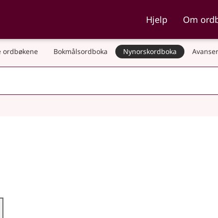
ka og Nynorskordboka
Hjelp
Om ord
 ordbøkene
Bokmålsordboka
Nynorskordboka
Avanser