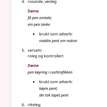
rosande, venleg
Døme
få pen omtale
;
ein pen tanke
brukt som
adverb
:
snakke pent om nokon
varsam
;
roleg og kontrollert
Døme
pen køyring i rushtrafikken
brukt som
adverb
:
køyre pent
;
dei tok tapet pent
rikeleg
;