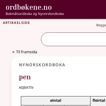
, Bokmålsordbo
ordbøkene.no
Gå til hovudinnhald
Tilgjenge
Bokmålsordboka og Nynorskordboka
Artikkelside
Begge
Til framsida
Nynorskordboka
pen
adjektiv
Bøyningstabell for dette adjektivet
eintal
fleirtal