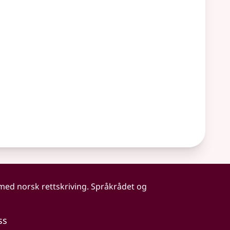
 med norsk rettskriving. Språkrådet og
ss