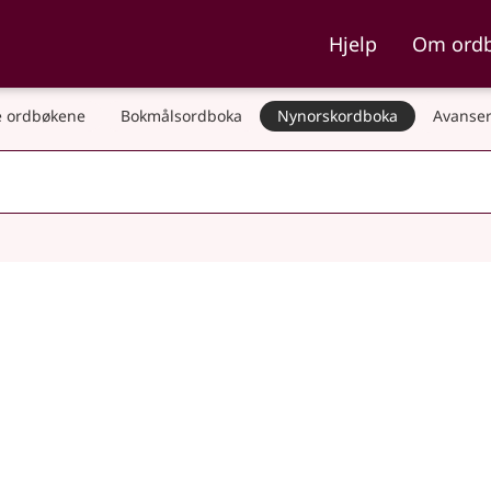
ka og Nynorskordboka
Hjelp
Om ord
 ordbøkene
Bokmålsordboka
Nynorskordboka
Avanser