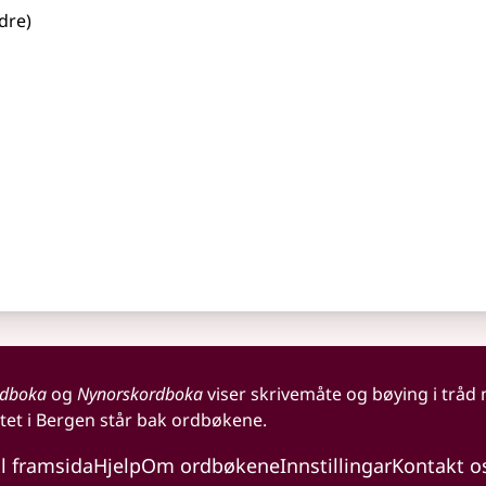
ndre)
rdboka
og
Nynorskordboka
viser skrivemåte og bøying i tråd
tet i Bergen står bak ordbøkene.
il framsida
Hjelp
Om ordbøkene
Innstillingar
Kontakt o