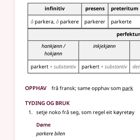
Bøyningstabell for dette verbet
infinitiv
presens
preteritum
å
parkera
å
parkere
parkerer
parkerte
Bøyningstabell for dette verbet (partisippforme
perfektu
hankjønn /
inkjekjønn
hokjønn
parkert
+ substantiv
parkert
+ substantiv
de
Opphav
frå
fransk
;
same opphav som
park
Tyding og bruk
setje noko frå seg, som regel eit køyretøy
Døme
parkere bilen