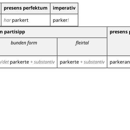
presens perfektum
imperativ
har
parkert
parker
!
r)
m partisipp
presens 
bunden form
fleirtal
n/det
parkerte
+ substantiv
parkerte
+ substantiv
parkera