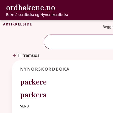
, Bokmålsordbo
ordbøkene.no
Gå til hovudinnhald
Tilgjenge
Bokmålsordboka og Nynorskordboka
Artikkelside
Begge
Til framsida
Nynorskordboka
parkere
parkera
verb