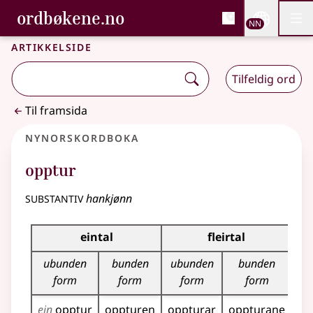
, Bokmålsordboka og N
ordbøkene.no
Nettsi
NN
Men
Gå til hovudinnhald
Tilgjenge
Bokmålsordboka og Nynorskordboka
Artikkelside
Tilfeldig ord
Til framsida
Nynorskordboka
opptur
substantiv
hankjønn
Bøyningstabell for dette substantivet
eintal
fleirtal
ubunden
bunden
ubunden
bunden
form
form
form
form
ein
opptur
oppturen
oppturar
oppturane