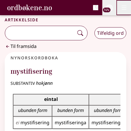
, Bokmålsordboka og N
ordbøkene.no
Nettsi
NN
Men
Gå til hovudinnhald
Tilgjenge
Bokmålsordboka og Nynorskordboka
Artikkelside
Tilfeldig ord
Til framsida
Nynorskordboka
mystifisering
substantiv
hokjønn
Bøyningstabell for dette substantivet
eintal
flei
ubunden form
bunden form
ubunden form
ei
mystifisering
mystifiseringa
mystifiseringar