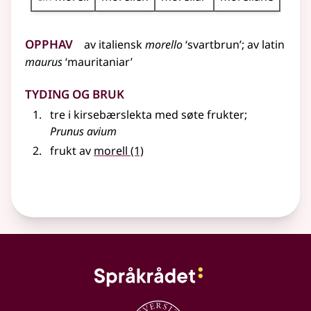
Opphav
av
italiensk
morello
‘svartbrun’
;
av
latin
maurus
‘mauritaniar’
Tyding og bruk
tre i kirsebærslekta med søte frukter
;
Prunus avium
frukt av
morell
(1)