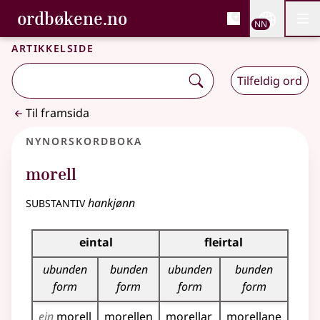
, Bokmålsordboka og N
ordbøkene.no
Nettsi
NN
Men
Gå til hovudinnhald
Tilgjenge
Bokmålsordboka og Nynorskordboka
Artikkelside
Tilfeldig ord
Til framsida
Nynorskordboka
morell
substantiv
hankjønn
Bøyningstabell for dette substantivet
eintal
fleirtal
ubunden
bunden
ubunden
bunden
form
form
form
form
ein
morell
morellen
morellar
morellane