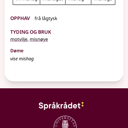
Opphav
frå
lågtysk
Tyding og bruk
motvilje
,
misnøye
Døme
vise mishag