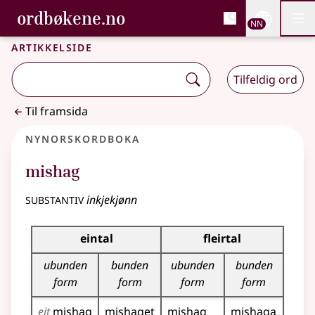
, Bokmålsordboka og N
ordbøkene.no
Nettsi
NN
Men
Gå til hovudinnhald
Tilgjenge
Bokmålsordboka og Nynorskordboka
Artikkelside
Tilfeldig ord
Til framsida
Nynorskordboka
mishag
substantiv
inkjekjønn
Bøyningstabell for dette substantivet
eintal
fleirtal
ubunden
bunden
ubunden
bunden
form
form
form
form
eit
mishag
mishaget
mishag
mishaga