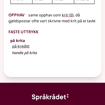
Opphav
2
same opphav som
krit
(
II)
, då
gjeldspostar ofte vart skrivne med krit på ei tavle
Faste uttrykk
på krita
på kreditt
handle på krita