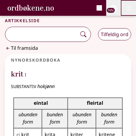
, Bokmålsordboka og N
ordbøkene.no
Nettsi
NN
Men
Gå til hovudinnhald
Tilgjenge
Bokmålsordboka og Nynorskordboka
Artikkelside
Tilfeldig ord
Til framsida
Nynorskordboka
1
krit
I
substantiv
hokjønn
Bøyningstabell for dette substantivet
eintal
fleirtal
ubunden
bunden
ubunden
bunden
form
form
form
form
ei
krit
krita
kriter
kritene