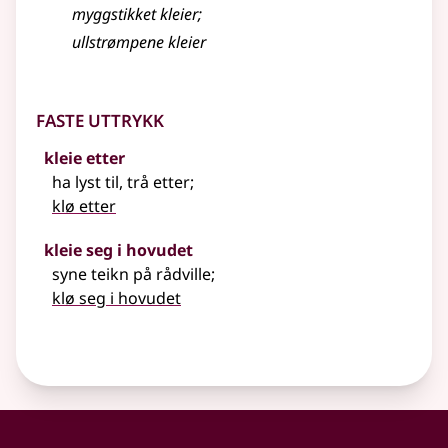
myggstikket kleier
;
ullstrømpene kleier
Faste uttrykk
kleie etter
ha lyst til, trå etter
;
klø etter
kleie seg i hovudet
syne teikn på rådville
;
klø seg i hovudet