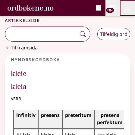
, Bokmålsordboka og N
ordbøkene.no
Nettsi
NN
Men
Gå til hovudinnhald
Tilgjenge
Bokmålsordboka og Nynorskordboka
Artikkelside
Tilfeldig ord
Til framsida
Nynorskordboka
kleie
kleia
verb
Bøyningstabell for dette verbet
infinitiv
presens
preteritum
presens
im
perfektum