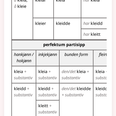
å
kleia
kleiar
kleia
har
kleia
kle
å
kleie
kle
kle
kleier
kleidde
har
kleidd
kle
har
kleitt
Bøyningstabell for dette verbet (partisippformer)
perfektum partisipp
hankjønn /
inkjekjønn
bunden form
fleirtal
hokjønn
kleia
+
kleia
+
den/det
kleia
+
kleia
+
substantiv
substantiv
substantiv
substantiv
kleidd
+
kleidd
+
den/det
kleidde
kleidde
+
substantiv
substantiv
+ substantiv
substantiv
kleitt
+
substantiv