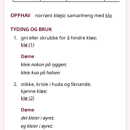
Opphav
norrønt
klæja
;
samanheng
med
klo
Tyding og bruk
gni eller skrubbe for å hindre kløe
;
klø
(1)
Døme
kleie nokon på ryggen
;
kleie kua på halsen
stikke, krisle i huda
og liknande
;
kjenne kløe
;
klø
(2)
Døme
det kleier i øyret
;
eg kleier i øyret
;