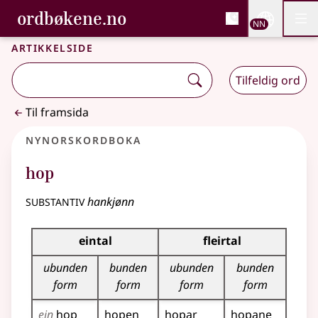
, Bokmålsordboka og N
ordbøkene.no
Nettsi
NN
Men
Gå til hovudinnhald
Tilgjenge
Bokmålsordboka og Nynorskordboka
Artikkelside
Tilfeldig ord
Til framsida
Nynorskordboka
hop
substantiv
hankjønn
Bøyningstabell for dette substantivet
eintal
fleirtal
ubunden
bunden
ubunden
bunden
form
form
form
form
ein
hop
hopen
hopar
hopane