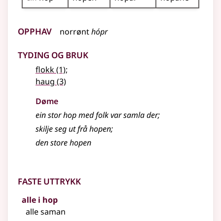
Opphav
norrønt
hópr
Tyding og bruk
flokk
(1)
;
haug
(3)
Døme
ein stor hop med folk var samla der
;
skilje seg ut frå hopen
;
den store hopen
Faste uttrykk
alle i hop
alle saman