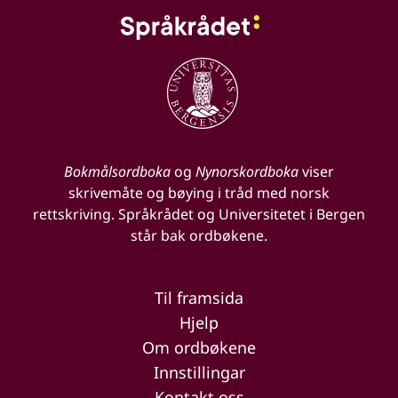
Bokmålsordboka
og
Nynorskordboka
viser
skrivemåte og bøying i tråd med norsk
rettskriving. Språkrådet og Universitetet i Bergen
står bak ordbøkene.
Til framsida
Hjelp
Om ordbøkene
Innstillingar
Kontakt oss