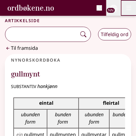
, Bokmålsordboka og N
ordbøkene.no
Nettsi
NN
Men
Gå til hovudinnhald
Tilgjenge
Bokmålsordboka og Nynorskordboka
Artikkelside
Tilfeldig ord
Til framsida
Nynorskordboka
gullmynt
substantiv
hankjønn
Bøyningstabell for dette substantivet
eintal
fleirtal
ubunden
bunden
ubunden
bunden fo
form
form
form
ein
gullmynt
gullmynten
gullmyntar
gullmynta