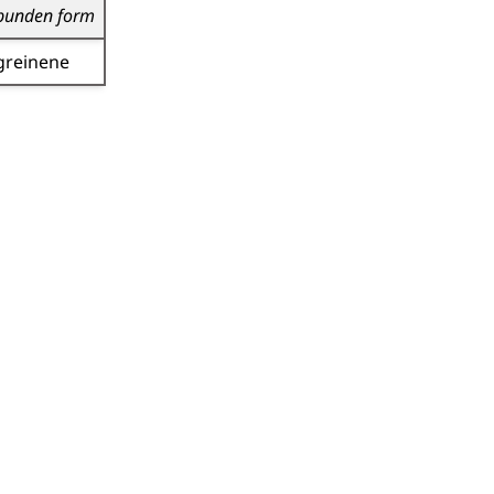
bunden form
greinene