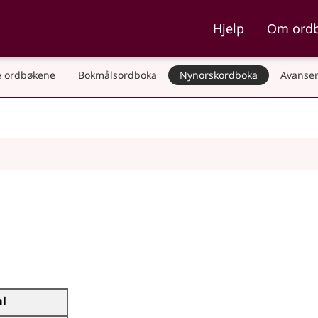
ka og Nynorskordboka
Hjelp
Om ord
 ordbøkene
Bokmålsordboka
Nynorskordboka
Avanser
al