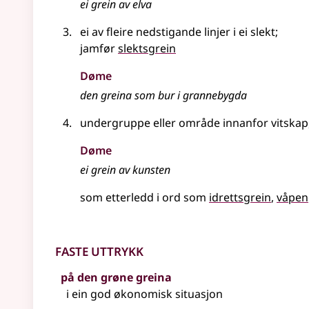
ei grein av elva
ei av fleire nedstigande linjer i ei slekt
;
jamfør
slektsgrein
Døme
den greina som bur i grannebygda
undergruppe eller område innanfor vitskap, 
Døme
ei grein av kunsten
som etterledd i ord som
idrettsgrein
våpen
Faste uttrykk
på den grøne greina
i ein god økonomisk situasjon