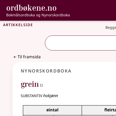
, Bokmålsordbo
ordbøkene.no
Gå til hovudinnhald
Tilgjenge
Bokmålsordboka og Nynorskordboka
Artikkelside
Begge
Til framsida
Nynorskordboka
2
grein
II
substantiv
hokjønn
Bøyningstabell for dette substantivet
eintal
fleirt