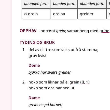
ubunden form
bunden form
ubunden form
ei
grein
greina
greiner
Opphav
norrønt
grein
;
samanheng
med
grine
Tyding og bruk
del av eit tre som veks ut frå stamma
;
grov kvist
Døme
bjørka har svære greiner
2
noko som liknar på ei
grein
(
II
, 1)
;
noko som greinar seg ut
Døme
greinene på hornet
;