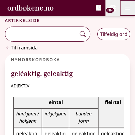
, Bokmålsordboka og N
ordbøkene.no
Nettsi
NN
Men
Gå til hovudinnhald
Tilgjenge
Bokmålsordboka og Nynorskordboka
Artikkelside
Tilfeldig ord
Til framsida
Nynorskordboka
geléaktig
,
geleaktig
adjektiv
Bøyningstabell for dette adjektivet
eintal
fleirtal
hankjønn /
inkjekjønn
bunden
hokjønn
form
geleaktig
geleaktig
geleaktige
geleaktige