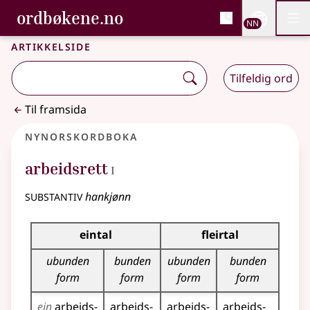
, Bokmålsordboka og N
ordbøkene.no
Nettsi
NN
Men
Gå til hovudinnhald
Tilgjenge
Bokmålsordboka og Nynorskordboka
Artikkelside
Tilfeldig ord
Til framsida
Nynorskordboka
1
arbeidsrett
I
substantiv
hankjønn
Bøyningstabell for dette substantivet
eintal
fleirtal
ubunden
bunden
ubunden
bunden
form
form
form
form
ein
arbeids­
arbeids­
arbeids­
arbeids­