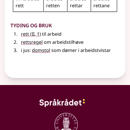
rett
retten
rettar
rettane
Tyding og bruk
2
rett
(
II
, 1)
til arbeid
rettsregel
om arbeidstilhøve
i
jus
:
domstol
som dømer i arbeidstvistar