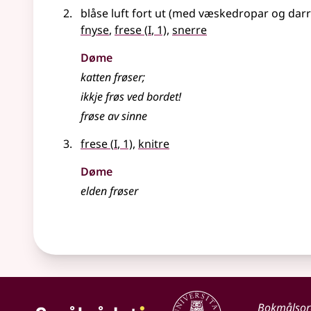
blåse luft fort ut (med væskedropar og da
1
fnyse
,
frese
(
I
, 1)
,
snerre
Døme
katten frøser
;
ikkje frøs ved bordet!
frøse av sinne
1
frese
(
I
, 1)
,
knitre
Døme
elden frøser
Bokmålso