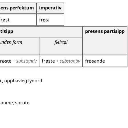
sens perfektum
imperativ
frøst
frøs
!
r)
tisipp
presens partisipp
unden form
fleirtal
frøste
+ substantiv
frøste
+ substantiv
frøsande
1
)
,
opphavleg
lydord
kumme, sprute