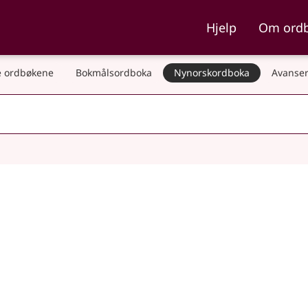
ka og Nynorskordboka
Hjelp
Om ord
 ordbøkene
Bokmålsordboka
Nynorskordboka
Avanser