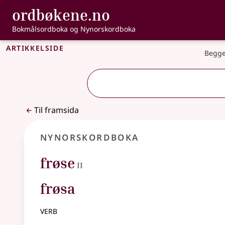
, Bokmålsordbo
ordbøkene.no
Gå til hovudinnhald
Tilgjenge
Bokmålsordboka og Nynorskordboka
Artikkelside
Begge
Til framsida
Nynorskordboka
2
frøse
II
frøsa
verb