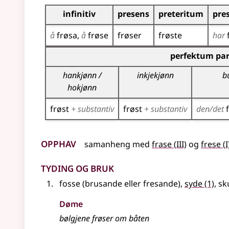
Bøyningstabell for dette verbet
infinitiv
presens
preteritum
pre
å
frøsa
å
frøse
frøser
frøste
har
Bøyningstabell for dette verbet (partisippforme
perfektum par
hankjønn /
inkjekjønn
b
hokjønn
frøst
+ substantiv
frøst
+ substantiv
den/det
Opphav
3
samanheng
med
frase
(
III)
og
frese
(
I
Tyding og bruk
fosse (brusande
eller
fresande),
syde
(1)
, s
Døme
bølgjene frøser om båten