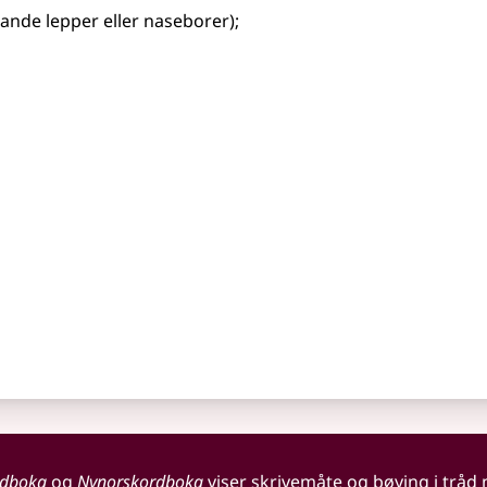
rrande lepper
eller
naseborer)
;
rdboka
og
Nynorskordboka
viser skrivemåte og bøying i tråd