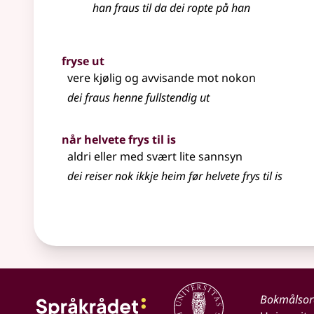
han fraus til da dei ropte på han
fryse ut
vere kjølig og avvisande mot nokon
dei fraus henne fullstendig ut
når helvete frys til is
aldri
eller
med svært lite sannsyn
dei reiser nok ikkje heim før helvete frys til is
Bokmålso