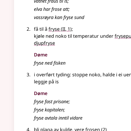
vatnet fraus til is
;
elva har frose att
;
vassrøyra kan fryse sund
2
få til å
fryse
(
II
, 1)
;
kjøle ned noko til temperatur under
frysep
djupfryse
Døme
fryse ned fisken
i
overført tyding
: stoppe noko, halde i ei u
leggje på is
Døme
fryse fast prisane
;
fryse kapitalen
;
fryse avtala inntil vidare
bli plaga av kulde, vere
frosen
(2)