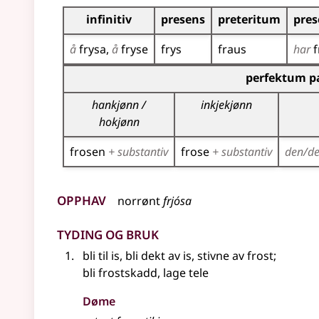
Bøyningstabell for dette verbet
infinitiv
presens
preteritum
pres
å
frysa
å
fryse
frys
fraus
har
f
Bøyningstabell for dette verbet (partisippforme
perfektum pa
hankjønn /
inkjekjønn
hokjønn
frosen
+ substantiv
frose
+ substantiv
den/d
Opphav
norrønt
frjósa
Tyding og bruk
bli til is, bli dekt av is, stivne av frost
;
bli frostskadd, lage tele
Døme