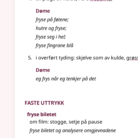
Døme
fryse på føtene
;
hutre og fryse
;
fryse seg i hel
;
fryse fingrane blå
i
overført tyding
: skjelve som av kulde,
grøs
Døme
eg frys når eg tenkjer på det
Faste uttrykk
fryse biletet
om film: stogge, setje på pause
fryse biletet og analysere omgjevnadene