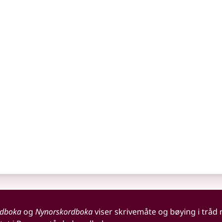
rdboka
og
Nynorskordboka
viser skrivemåte og bøying i tråd