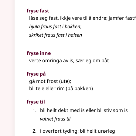
fryse fast
låse seg fast, ikkje vere til å endre;
jamfør
fast
hjula fraus fast i bakken
;
skriket fraus fast i halsen
fryse inne
verte omringa av is,
særleg
om båt
fryse på
gå mot frost (ute)
;
bli tele
eller
rim (på bakken)
fryse til
bli heilt dekt med is
eller
bli stiv som is
vatnet fraus til
i
overført tyding
: bli heilt urørleg