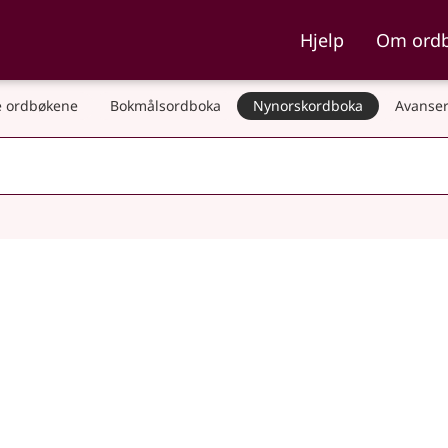
ka og Nynorskordboka
Hjelp
Om ord
 ordbøkene
Bokmålsordboka
Nynorskordboka
Avanser