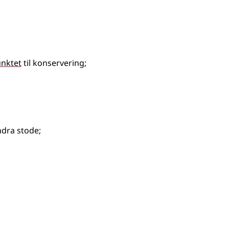
unktet
til konservering
;
endra stode
;