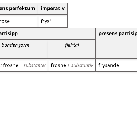
ens perfektum
imperativ
rose
frys
!
r)
rtisipp
presens partisi
bunden form
fleirtal
et
frosne
+ substantiv
frosne
+ substantiv
frysande