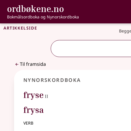
, Bokmålsordbo
ordbøkene.no
Gå til hovudinnhald
Tilgjenge
Bokmålsordboka og Nynorskordboka
Artikkelside
Begge
Til framsida
Nynorskordboka
2
fryse
II
frysa
verb