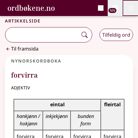
, Bokmålsordboka og N
ordbøkene.no
Nettsi
NN
Men
Gå til hovudinnhald
Tilgjenge
Bokmålsordboka og Nynorskordboka
Artikkelside
Tilfeldig ord
Til framsida
Nynorskordboka
forvirra
adjektiv
Bøyningstabell for dette adjektivet
eintal
fleirtal
hankjønn /
inkjekjønn
bunden
hokjønn
form
forvirra
forvirra
forvirra
forvirra