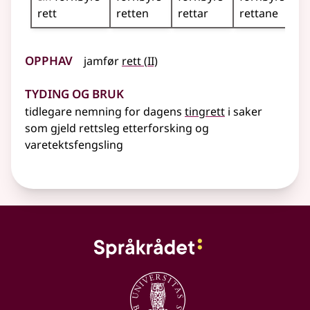
rett
retten
rettar
rettane
Opphav
2
jamfør
rett
(
II)
Tyding og bruk
tidlegare nemning for dagens
tingrett
i saker
som gjeld rettsleg etterforsking og
varetektsfengsling