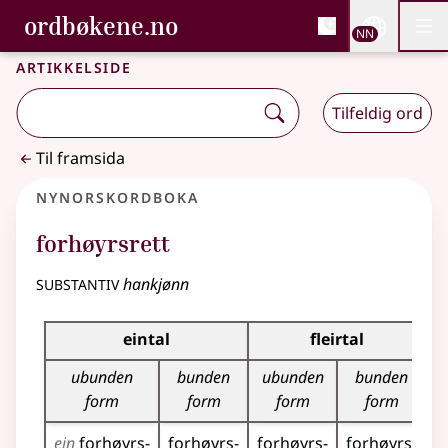
, Bokmålsordboka og N
ordbøkene.no
Nettsi
NN
Men
Gå til hovudinnhald
Tilgjenge
Bokmålsordboka og Nynorskordboka
Artikkelside
Tilfeldig ord
Til framsida
Nynorskordboka
forhøyrsrett
substantiv
hankjønn
Bøyningstabell for dette substantivet
eintal
fleirtal
ubunden
bunden
ubunden
bunden
form
form
form
form
ein
forhøyrs­
forhøyrs­
forhøyrs­
forhøyrs­