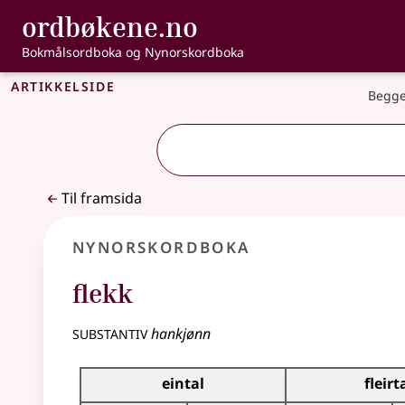
, Bokmålsordbo
ordbøkene.no
Gå til hovudinnhald
Tilgjenge
Bokmålsordboka og Nynorskordboka
Artikkelside
Begge
Til framsida
Nynorskordboka
flekk
substantiv
hankjønn
Bøyningstabell for dette substantivet
eintal
fleirt