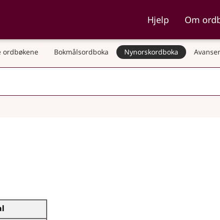
ka og Nynorskordboka
Hjelp
Om ord
 ordbøkene
Bokmålsordboka
Nynorskordboka
Avanser
al