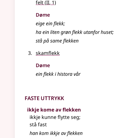
2
felt
(
II
, 1)
Døme
eige ein flekk
;
ha ein liten grøn flekk utanfor huset
;
stå på same flekken
skamflekk
Døme
ein flekk i histora vår
Faste uttrykk
ikkje kome av flekken
ikkje kunne flytte seg
;
stå fast
han kom ikkje av flekken