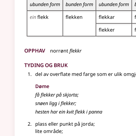
ubunden form
bunden form
ubunden form
ein
flekk
flekken
flekkar
flekker
Opphav
norrønt
flekkr
Tyding og bruk
del av overflate med farge som er ulik omg
Døme
få flekker på skjorta
;
snøen ligg i flekker
;
hesten har ein kvit flekk i panna
plass eller punkt på jorda
;
lite område
;