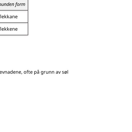
bunden form
flekkane
flekkene
jevnadene, ofte på grunn av søl