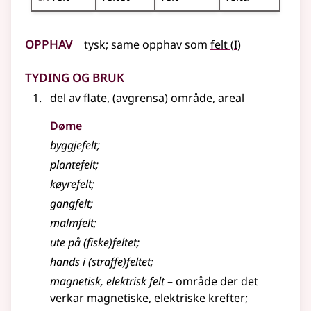
Opphav
1
tysk
;
same opphav som
felt
(
I)
Tyding og bruk
del av flate, (avgrensa) område, areal
Døme
byggjefelt
;
plantefelt
;
køyrefelt
;
gangfelt
;
malmfelt
;
ute på (fiske)feltet
;
hands i (straffe)feltet
;
magnetisk, elektrisk felt
–
område der det
verkar magnetiske, elektriske krefter
;