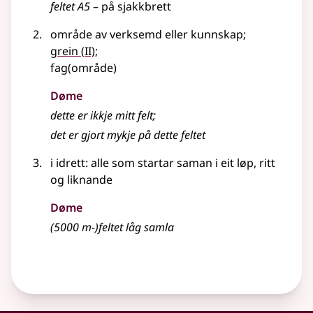
feltet A5
–
på sjakkbrett
område av verksemd
eller
kunnskap
;
2
grein
(
II)
;
fag(område)
Døme
dette er ikkje mitt felt
;
det er gjort mykje på dette feltet
i
idrett
: alle som startar saman i eit løp, ritt
og liknande
Døme
(5000 m-)feltet låg samla