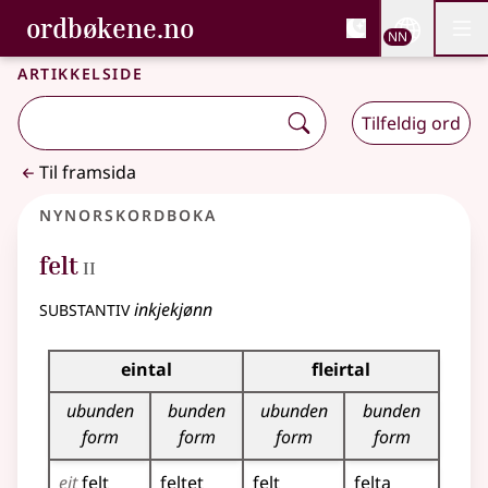
, Bokmålsordboka og N
ordbøkene.no
Nettsi
NN
Men
Gå til hovudinnhald
Tilgjenge
Bokmålsordboka og Nynorskordboka
Artikkelside
Tilfeldig ord
Til framsida
Nynorskordboka
2
felt
II
substantiv
inkjekjønn
Bøyningstabell for dette substantivet
eintal
fleirtal
ubunden
bunden
ubunden
bunden
form
form
form
form
eit
felt
feltet
felt
felta