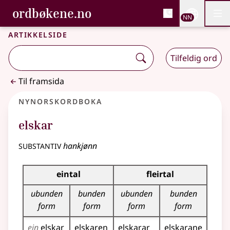
, Bokmålsordboka og N
ordbøkene.no
Nettsi
NN
Men
Gå til hovudinnhald
Tilgjenge
Bokmålsordboka og Nynorskordboka
Artikkelside
Tilfeldig ord
Til framsida
Nynorskordboka
elskar
substantiv
hankjønn
Bøyningstabell for dette substantivet
eintal
fleirtal
ubunden
bunden
ubunden
bunden
form
form
form
form
ein
elskar
elskaren
elskarar
elskarane