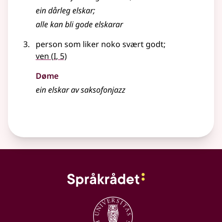
ein dårleg elskar
;
alle kan bli gode elskarar
person som liker noko svært godt
;
1
ven
(
I
, 5)
Døme
ein elskar av saksofonjazz