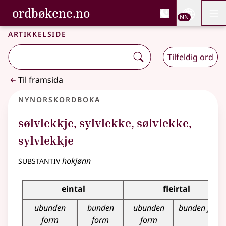
, Bokmålsordboka og N
ordbøkene.no
Nettsi
NN
Men
Gå til hovudinnhald
Tilgjenge
Bokmålsordboka og Nynorskordboka
Artikkelside
Tilfeldig ord
Til framsida
Nynorskordboka
sølvlekkje
,
sylvlekke
,
sølvlekke
,
sylvlekkje
substantiv
hokjønn
Bøyningstabell for dette substantivet
eintal
fleirtal
ubunden
bunden
ubunden
bunden form
form
form
form