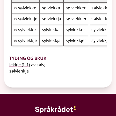
ei
sølvlekke
sølvlekka
sølvlekker
sølvlekkene
ei
sølvlekkje
sølvlekkja
sølvlekkjer
sølvlekkjene
ei
sylvlekke
sylvlekka
sylvlekker
sylvlekkene
ei
sylvlekkje
sylvlekkja
sylvlekkjer
sylvlekkjene
Tyding og bruk
1
lekkje
(
I
, 1)
av sølv
;
sølvlenkje