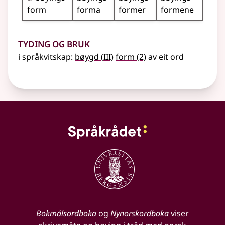
form
forma
former
formene
Tyding og bruk
3
i
språkvitskap
:
bøygd
(
III)
form
(2)
av eit ord
Bokmålsordboka
og
Nynorskordboka
viser