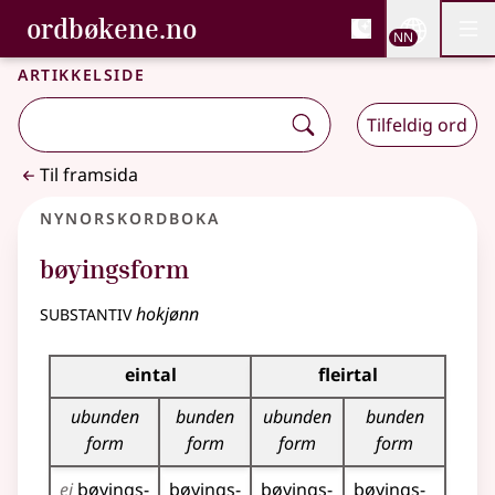
, Bokmålsordboka og N
ordbøkene.no
Nettsi
NN
Men
Gå til hovudinnhald
Tilgjenge
Bokmålsordboka og Nynorskordboka
Artikkelside
Tilfeldig ord
Til framsida
Nynorskordboka
bøyingsform
substantiv
hokjønn
Bøyningstabell for dette substantivet
eintal
fleirtal
ubunden
bunden
ubunden
bunden
form
form
form
form
ei
bøyings­
bøyings­
bøyings­
bøyings­