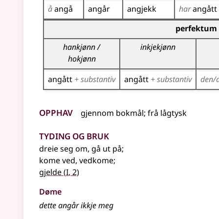
å
angå
angår
angjekk
har
angått
Bøyningstabell for dette verbet (partisippforme
perfektum 
hankjønn /
inkjekjønn
hokjønn
angått
+ substantiv
angått
+ substantiv
den/
Opphav
gjennom
bokmål
;
frå
lågtysk
Tyding og bruk
dreie seg om, gå ut på
;
kome ved, vedkome
;
1
gjelde
(
I
, 2)
Døme
dette angår ikkje meg