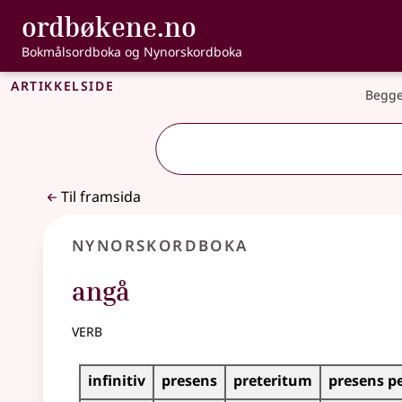
, Bokmålsordbo
ordbøkene.no
Gå til hovudinnhald
Tilgjenge
Bokmålsordboka og Nynorskordboka
Artikkelside
Begge
Til framsida
Nynorskordboka
angå
verb
Bøyningstabell for dette verbet
infinitiv
presens
preteritum
presens p