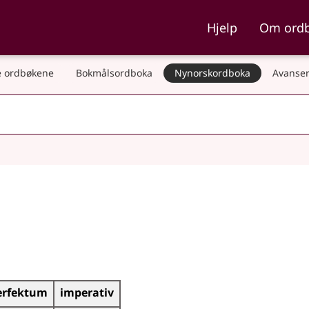
ka og Nynorskordboka
Hjelp
Om ord
 ordbøkene
Bokmålsordboka
Nynorskordboka
Avanser
erfektum
imperativ