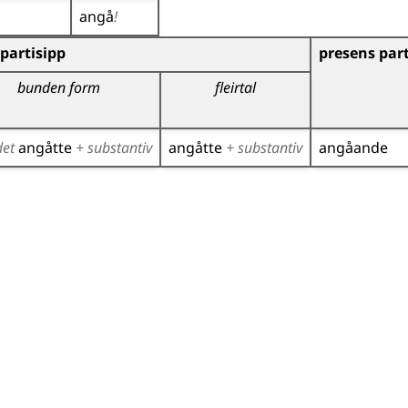
angå
!
r)
partisipp
presens part
bunden form
fleirtal
det
angåtte
+ substantiv
angåtte
+ substantiv
angåande