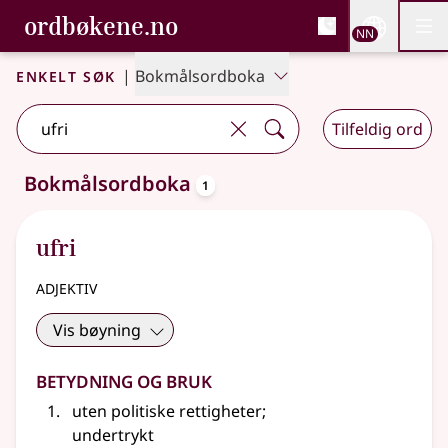
, Bokmålsordboka og N
ordbøkene.no
Nettsi
NN
Men
Gå til hovudinnhald
Tilgjenge
Bokmålsordboka og Nynorskordboka
Enkelt søk
|
Bokmålsordboka
Tilfeldig ord
oppslagsord
Bokmålsordboka
1
Eitt treff
.
Ytterlegare søkjeforslag tilgjengelege
ufri
adjektiv
Vis bøyning
Betydning og bruk
uten politiske rettigheter
;
undertrykt