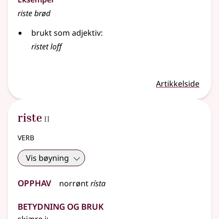
riste
brød
brukt som adjektiv:
ristet loff
Artikkelside
2
riste
II
verb
Vis bøyning
Opphav
norrønt
rísta
Betydning og bruk