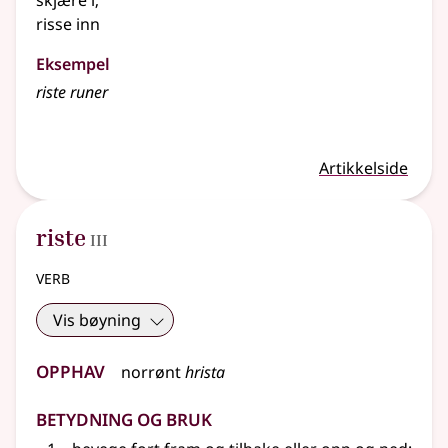
skjære i
;
risse inn
Eksempel
riste
runer
Artikkelside
3
riste
III
verb
Vis bøyning
Opphav
norrønt
hrista
Betydning og bruk