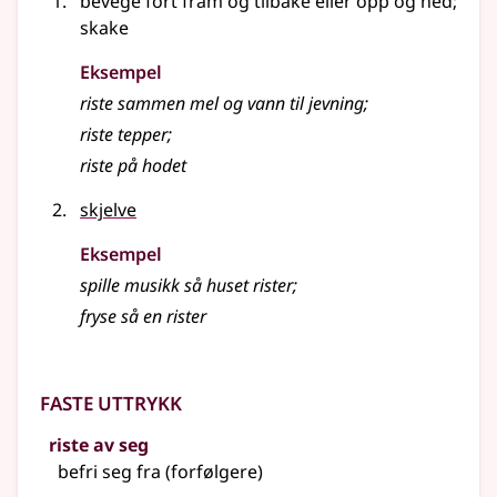
bevege fort fram og tilbake eller opp og ned
;
skake
Eksempel
riste
sammen mel og vann til jevning
;
riste
tepper
;
riste
på hodet
skjelve
Eksempel
spille musikk så huset rister
;
fryse så en
rister
Faste uttrykk
riste av seg
befri seg fra (forfølgere)