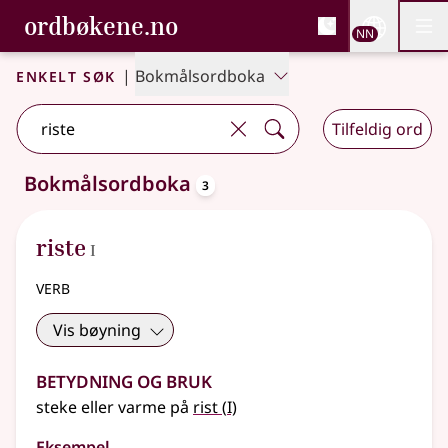
, Bokmålsordboka og N
ordbøkene.no
Nettsi
NN
Men
Gå til hovudinnhald
Tilgjenge
Bokmålsordboka og Nynorskordboka
Enkelt søk
|
Bokmålsordboka
Tilfeldig ord
oppslagsord
Bokmålsordboka
3
3 treff
.
Ytterlegare søkjeforslag tilgjengelege
1
riste
I
verb
Vis bøyning
Betydning og bruk
1
steke eller varme på
rist
(
I)
Eksempel