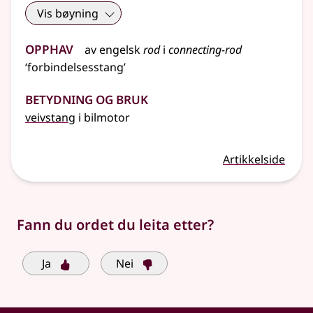
Vis bøyning
Opphav
av
engelsk
rod
i
connecting-rod
‘forbindelsesstang’
Betydning og bruk
veivstang
i bilmotor
Artikkelside
Fann du ordet du leita etter?
Ja
Nei