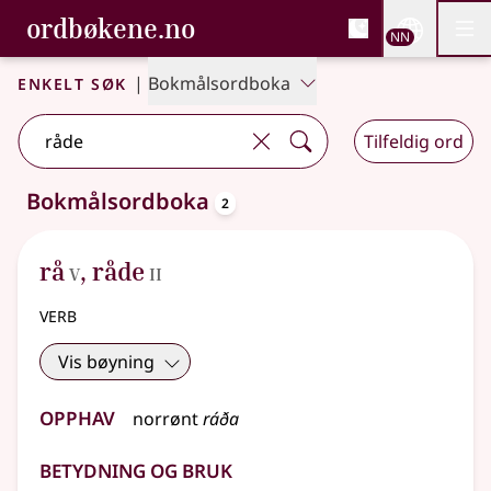
, Bokmålsordboka og N
ordbøkene.no
Nettsi
NN
Men
Gå til hovudinnhald
Tilgjenge
Bokmålsordboka og Nynorskordboka
Enkelt søk
|
Bokmålsordboka
Tilfeldig ord
oppslagsord
Bokmålsordboka
2
2 treff
.
Ytterlegare søkjeforslag tilgjengelege
5
2
rå
,
råde
V
II
verb
Vis bøyning
Opphav
norrønt
ráða
Betydning og bruk