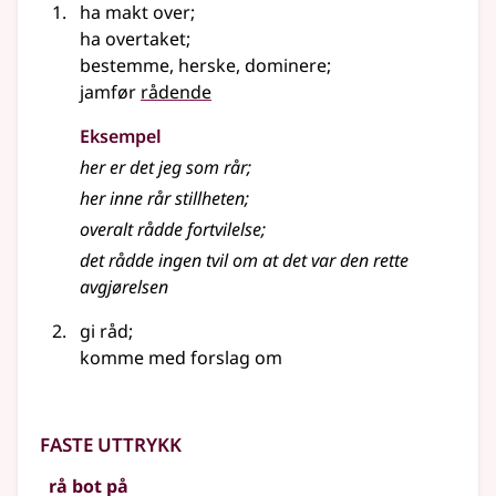
ha makt over
;
ha overtaket
;
bestemme, herske, dominere
;
jamfør
rådende
Eksempel
her er det jeg som rår
;
her inne rår stillheten
;
overalt rådde fortvilelse
;
det rådde ingen tvil om at det var den rette
avgjørelsen
gi råd
;
komme med forslag om
Faste uttrykk
rå bot på