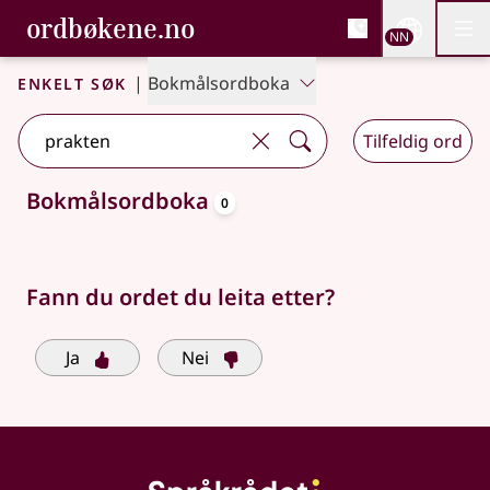
, Bokmålsordboka og N
ordbøkene.no
Nettsi
NN
Men
Gå til hovudinnhald
Tilgjenge
Bokmålsordboka og Nynorskordboka
Enkelt søk
|
Bokmålsordboka
Tilfeldig ord
oppslagsord
Bokmålsordboka
0
Søkjeforslag tilgjengelege
Fann du ordet du leita etter?
Ja
Nei