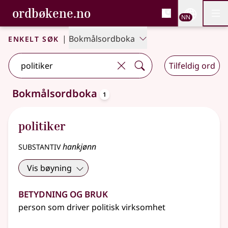
, Bokmålsordboka og N
ordbøkene.no
Nettsi
NN
Men
Gå til hovudinnhald
Tilgjenge
Bokmålsordboka og Nynorskordboka
Enkelt søk
|
Bokmålsordboka
Tilfeldig ord
oppslagsord
Bokmålsordboka
1
Eitt treff
.
Ytterlegare søkjeforslag tilgjengelege
politiker
substantiv
hankjønn
Vis bøyning
Betydning og bruk
person som driver politisk virksomhet