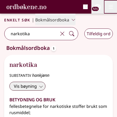
, Bokmålsordboka og N
ordbøkene.no
Nettsi
NN
Men
Gå til hovudinnhald
Tilgjenge
Bokmålsordboka og Nynorskordboka
Enkelt søk
|
Bokmålsordboka
Tilfeldig ord
oppslagsord
Bokmålsordboka
1
Eitt treff
.
Ytterlegare søkjeforslag tilgjengelege
narkotika
substantiv
hankjønn
Vis bøyning
Betydning og bruk
fellesbetegnelse for narkotiske stoffer brukt som
rusmiddel
;