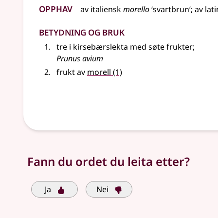
Opphav
av
italiensk
morello
‘svartbrun’
;
av
lati
Betydning og bruk
tre i kirsebærslekta med søte frukter
;
Prunus avium
frukt av
morell
(1)
Fann du ordet du leita etter?
Ja
Nei