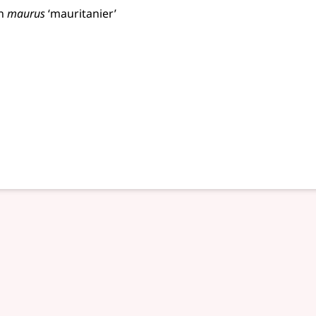
n
maurus
‘mauritanier’