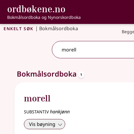
, Bokmålsordbo
ordbøkene.no
Gå til hovudinnhald
Tilgjenge
Bokmålsordboka og Nynorskordboka
Enkelt søk
|
Bokmålsordboka
Begge
oppslagsord
Eitt treff
Bokmålsordboka
.
Ytterlegare søkjeforslag tilgjengelege
1
morell
substantiv
hankjønn
Vis bøyning