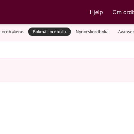
ka og Nynorskordboka
Hjelp
Om ord
 ordbøkene
Bokmålsordboka
Nynorskordboka
Avanser