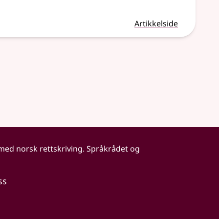
Artikkelside
 med norsk rettskriving. Språkrådet og
ss