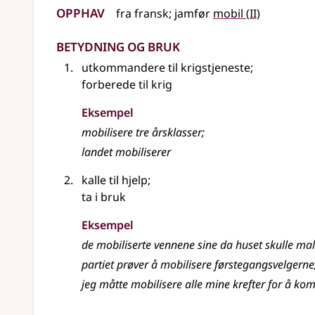
Opphav
2
fra
fransk
;
jamfør
mobil
(
II)
Betydning og bruk
utkommandere til krigstjeneste
;
forberede til krig
Eksempel
mobilisere
tre årsklasser
;
landet
mobiliserer
kalle til hjelp
;
ta i bruk
Eksempel
de
mobiliserte
vennene sine da huset skulle ma
partiet prøver å mobilisere førstegangsvelgerne
jeg måtte
mobilisere
alle mine krefter for å k