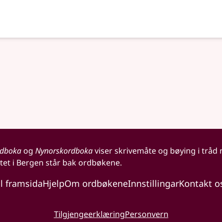
rdboka
og
Nynorskordboka
viser skrivemåte og bøying i tråd
tet i Bergen står bak ordbøkene.
il framsida
Hjelp
Om ordbøkene
Innstillingar
Kontakt o
Tilgjengeerklæring
Personvern