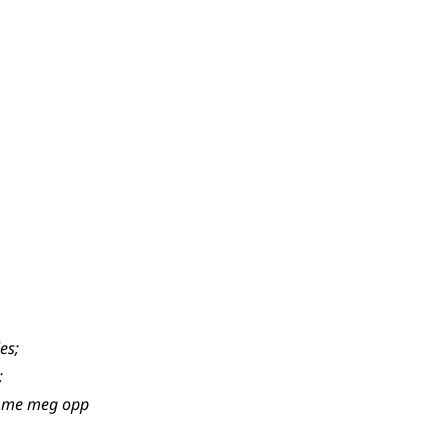
les
;
;
omme meg opp