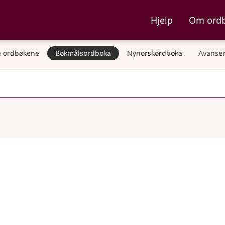
ka og Nynorskordboka
Hjelp
Om ord
 ordbøkene
Bokmålsordboka
Nynorskordboka
Avanser