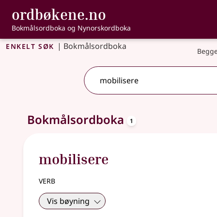
, Bokmålsordbo
ordbøkene.no
Gå til hovudinnhald
Tilgjenge
Bokmålsordboka og Nynorskordboka
Enkelt søk
|
Bokmålsordboka
Begge
oppslagsord
Eitt treff
Bokmålsordboka
.
Ytterlegare søkjeforslag tilgjengelege
1
mobilisere
verb
Vis bøyning