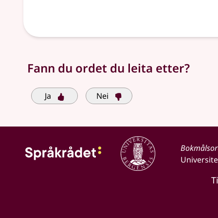
Fann du ordet du leita etter?
Ja
Nei
Bokmålso
Universite
T