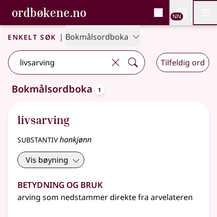
, Bokmålsordboka og N
ordbøkene.no
Nettsi
NN
Men
Gå til hovudinnhald
Tilgjenge
Bokmålsordboka og Nynorskordboka
Enkelt søk
|
Bokmålsordboka
Tilfeldig ord
oppslagsord
Bokmålsordboka
1
Eitt treff
.
Ytterlegare søkjeforslag tilgjengelege
livsarving
substantiv
hankjønn
Vis bøyning
Betydning og bruk
arving som nedstammer direkte fra arvelateren