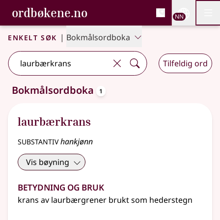
, Bokmålsordboka og N
ordbøkene.no
Nettsi
NN
Men
Gå til hovudinnhald
Tilgjenge
Bokmålsordboka og Nynorskordboka
Enkelt søk
|
Bokmålsordboka
Tilfeldig ord
oppslagsord
Bokmålsordboka
1
Eitt treff
.
Ytterlegare søkjeforslag tilgjengelege
laurbærkrans
substantiv
hankjønn
Vis bøyning
Betydning og bruk
krans av laurbærgrener brukt som hederstegn