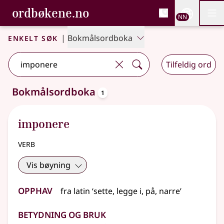
, Bokmålsordboka og N
ordbøkene.no
Nettsi
NN
Men
Gå til hovudinnhald
Tilgjenge
Bokmålsordboka og Nynorskordboka
Enkelt søk
|
Bokmålsordboka
Tilfeldig ord
oppslagsord
Bokmålsordboka
1
Eitt treff
.
Ytterlegare søkjeforslag tilgjengelege
imponere
verb
Vis bøyning
Opphav
fra
latin
‘sette, legge i, på, narre’
Betydning og bruk