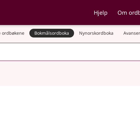
ka og Nynorskordboka
Hjelp
Om ord
 ordbøkene
Bokmålsordboka
Nynorskordboka
Avanser