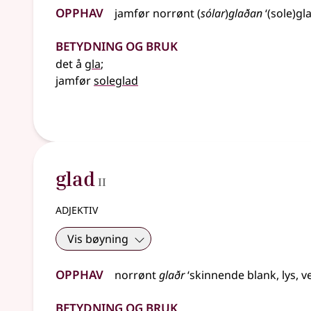
Opphav
jamfør
norrønt
(
sólar
)
glaðan
‘(sole)gla
Betydning og bruk
det å
gla
;
jamfør
soleglad
2
glad
II
adjektiv
Vis bøyning
Opphav
norrønt
glaðr
‘skinnende blank, lys, ve
Betydning og bruk