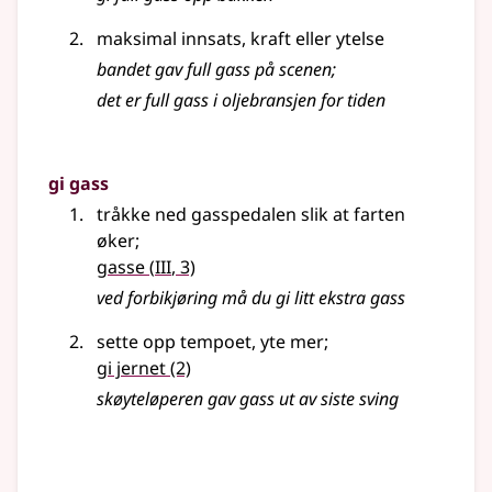
maksimal innsats, kraft eller ytelse
bandet gav full gass på scenen
;
det er full gass i oljebransjen for tiden
gi gass
tråkke ned gasspedalen slik at farten
øker
;
3
gasse
(
III
, 3)
ved forbikjøring må du gi litt ekstra gass
sette opp tempoet, yte mer
;
gi jernet
(2)
skøyteløperen gav gass ut av siste sving