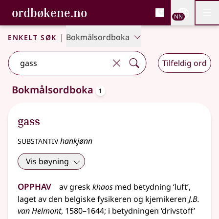
, Bokmålsordboka og N
ordbøkene.no
Nettsi
NN
Men
Gå til hovudinnhald
Tilgjenge
Bokmålsordboka og Nynorskordboka
Enkelt søk
|
Bokmålsordboka
Tilfeldig ord
oppslagsord
Bokmålsordboka
1
Eitt treff
.
Ytterlegare søkjeforslag tilgjengelege
gass
substantiv
hankjønn
Vis bøyning
Opphav
av
gresk
khaos
med
betydning
‘luft’
,
laget av den belgiske fysikeren og kjemikeren
J.B.
van Helmont
, 1580–1644; i
betydning
en ‘drivstoff’