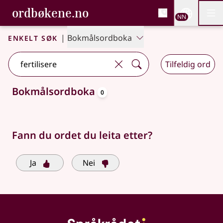
, Bokmålsordboka og N
ordbøkene.no
Nettsi
NN
Men
Gå til hovudinnhald
Tilgjenge
Bokmålsordboka og Nynorskordboka
Enkelt søk
|
Bokmålsordboka
Tilfeldig ord
oppslagsord
Bokmålsordboka
0
Søkjeforslag tilgjengelege
Fann du ordet du leita etter?
Ja
Nei