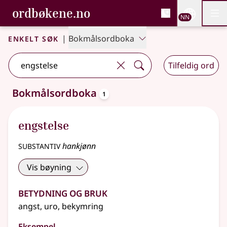
, Bokmålsordboka og N
ordbøkene.no
Nettsi
NN
Men
Gå til hovudinnhald
Tilgjenge
Bokmålsordboka og Nynorskordboka
Enkelt søk
|
Bokmålsordboka
Tilfeldig ord
oppslagsord
Bokmålsordboka
1
Eitt treff
.
Ytterlegare søkjeforslag tilgjengelege
engstelse
substantiv
hankjønn
Vis bøyning
Betydning og bruk
angst, uro, bekymring
Eksempel