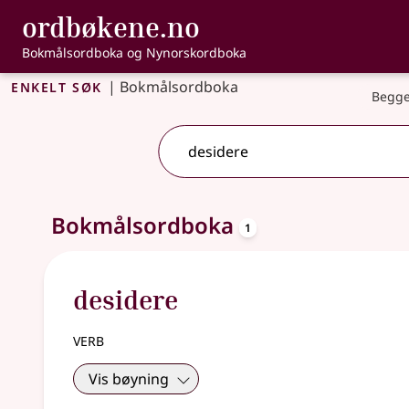
, Bokmålsordbo
ordbøkene.no
Gå til hovudinnhald
Tilgjenge
Bokmålsordboka og Nynorskordboka
Enkelt søk
|
Bokmålsordboka
Begge
oppslagsord
Eitt treff
Bokmålsordboka
.
Ytterlegare søkjeforslag tilgjengelege
1
desidere
verb
Vis bøyning