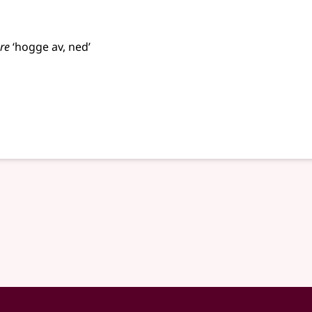
re
‘hogge av, ned’