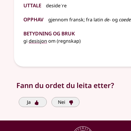
Uttale
desideˊre
Opphav
gjennom
fransk
;
fra
latin
de-
og
caede
Betydning og bruk
gi
desisjon
om (regnskap)
Fann du ordet du leita etter?
Ja
Nei