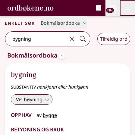
, Bokmålsordboka og N
ordbøkene.no
Nettsi
NN
Men
Gå til hovudinnhald
Tilgjenge
Bokmålsordboka og Nynorskordboka
Enkelt søk
|
Bokmålsordboka
Tilfeldig ord
oppslagsord
Bokmålsordboka
1
Eitt treff
.
Ytterlegare søkjeforslag tilgjengelege
bygning
substantiv
hankjønn eller hunkjønn
Vis bøyning
Opphav
av
bygge
Betydning og bruk