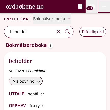
, Bokmålsordboka og N
ordbøkene.no
Nettsi
NN
Men
Gå til hovudinnhald
Tilgjenge
Bokmålsordboka og Nynorskordboka
Enkelt søk
|
Bokmålsordboka
Tilfeldig ord
oppslagsord
Bokmålsordboka
1
Eitt treff
.
Ytterlegare søkjeforslag tilgjengelege
beholder
substantiv
hankjønn
Vis bøyning
Uttale
behålˊler
Opphav
fra
tysk