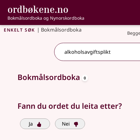
, Bokmålsordbo
ordbøkene.no
Gå til hovudinnhald
Tilgjenge
Bokmålsordboka og Nynorskordboka
Enkelt søk
|
Bokmålsordboka
Begge
oppslagsord
Søkjeforslag tilgjengelege
Bokmålsordboka
0
Fann du ordet du leita etter?
Ja
Nei