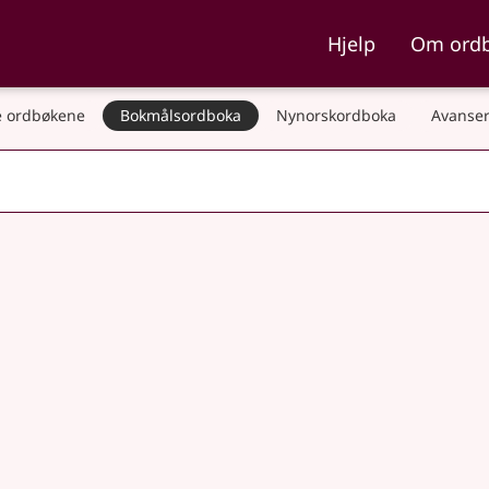
ka og Nynorskordboka
Hjelp
Om ord
 ordbøkene
Bokmålsordboka
Nynorskordboka
Avanser