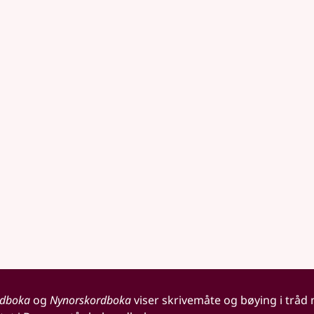
rdboka
og
Nynorskordboka
viser skrivemåte og bøying i tråd