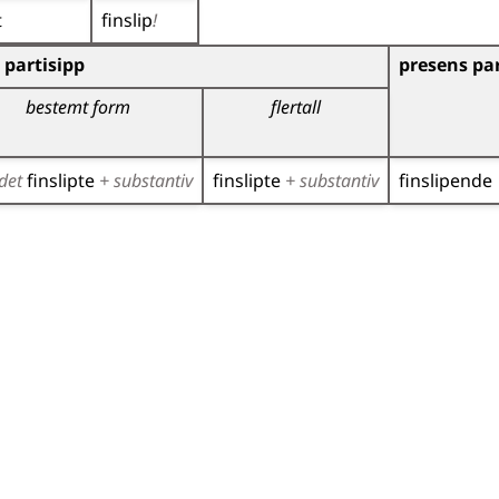
t
finslip
!
)
partisipp
presens par
bestemt form
flertall
det
finslipte
+ substantiv
finslipte
+ substantiv
finslipende