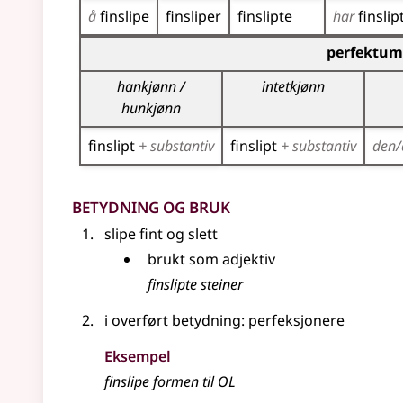
å
finslipe
finsliper
finslipte
har
finslip
Bøyingstabell for dette verbet (partisippformer
perfektum 
hankjønn /
intetkjønn
hunkjønn
finslipt
+ substantiv
finslipt
+ substantiv
den/
Betydning og bruk
slipe fint og slett
brukt som adjektiv
finslipte steiner
i overført betydning:
perfeksjonere
Eksempel
finslipe formen til OL