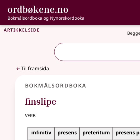
, Bokmålsordbo
ordbøkene.no
Gå til hovudinnhald
Tilgjenge
Bokmålsordboka og Nynorskordboka
Artikkelside
Begge
Til framsida
Bokmålsordboka
finslipe
verb
Bøyingstabell for dette verbet
infinitiv
presens
preteritum
presens 