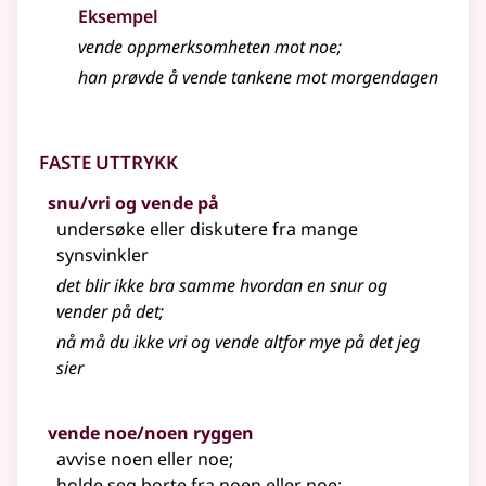
Eksempel
vende oppmerksomheten mot noe
;
han prøvde å vende tankene mot morgendagen
Faste uttrykk
snu/vri og vende på
undersøke
eller
diskutere fra mange
synsvinkler
det blir ikke bra samme hvordan en snur og
vender
på det
;
nå må du ikke vri og vende altfor mye på det jeg
sier
vende noe/noen ryggen
avvise noen eller noe
;
holde seg borte fra noen eller noe
;