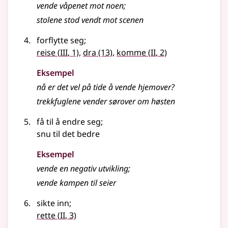
vende våpenet mot noen
;
stolene stod vendt mot scenen
forflytte seg
;
3
2
reise
(
III
, 1)
,
dra
(13)
,
komme
(
II
, 2)
Eksempel
nå er det vel på tide å vende hjemover?
trekkfuglene vender sørover om høsten
få til å endre seg
;
snu til det bedre
Eksempel
vende en negativ utvikling
;
vende kampen til seier
sikte inn
;
2
rette
(
II
, 3)