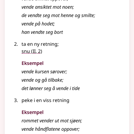
vende ansiktet mot noen
;
de vendte seg mot henne og smilte
;
vende på hodet
;
han vendte seg bort
ta en ny retning
;
2
snu
(
II
, 2)
Eksempel
vende kursen sørover
;
vende og gå tilbake
;
det lønner seg å
vende
i tide
peke i en viss retning
Eksempel
rommet
vender
ut mot sjøen
;
vende håndflatene oppover
;