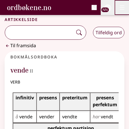
, Bokmålsordboka og N
ordbøkene.no
Nettsi
NN
Men
Gå til hovudinnhald
Tilgjenge
Bokmålsordboka og Nynorskordboka
Artikkelside
Tilfeldig ord
Til framsida
Bokmålsordboka
2
vende
II
verb
Bøyingstabell for dette verbet
infinitiv
presens
preteritum
presens
im
perfektum
å
vende
vender
vendte
har
vendt
ve
Bøyingstabell for dette verbet (partisippformer)
perfektum partisipp