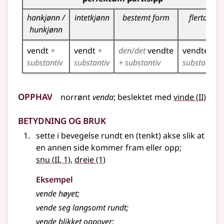
hankjønn /
intetkjønn
bestemt form
flertall
hunkjønn
vendt
+
vendt
+
den/det
vendte
vendte
+
substantiv
substantiv
+ substantiv
substantiv
Opphav
2
norrønt
venda
;
beslektet
med
vinde
(
II)
Betydning og bruk
sette i bevegelse rundt en (tenkt) akse slik at
en annen side kommer fram eller opp
;
2
snu
(
II
, 1)
,
dreie
(1)
Eksempel
vende
høyet
;
vende seg langsomt rundt
;
vende blikket oppover
;