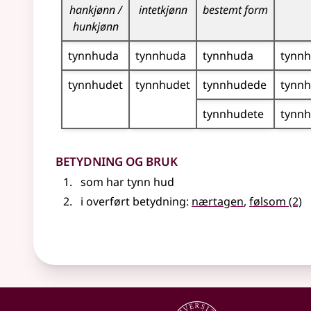
hankjønn /
intetkjønn
bestemt form
hunkjønn
tynnhuda
tynnhuda
tynnhuda
tynn
tynnhudet
tynnhudet
tynnhudede
tynn
tynnhudete
tynnh
Betydning og bruk
som har tynn hud
i overført betydning
:
nærtagen
,
følsom
(2)