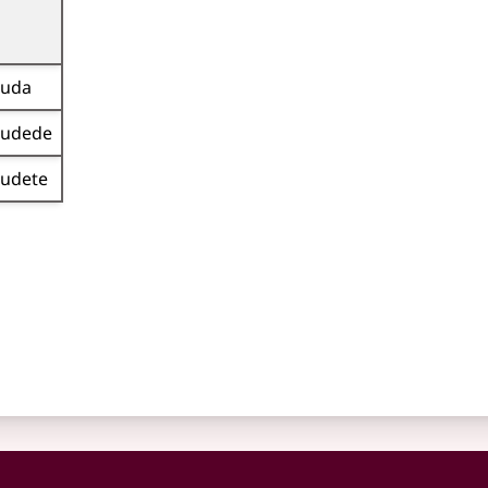
huda
hudede
udete