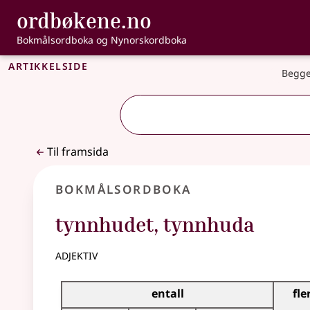
, Bokmålsordbo
ordbøkene.no
Gå til hovudinnhald
Tilgjenge
Bokmålsordboka og Nynorskordboka
Artikkelside
Begge
Til framsida
Bokmålsordboka
tynnhudet
,
tynnhuda
adjektiv
Bøyingstabell for dette adjektivet
entall
fle