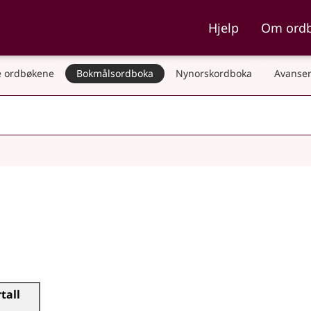
ka og Nynorskordboka
Hjelp
Om ord
 ordbøkene
Bokmålsordboka
Nynorskordboka
Avanser
rtall